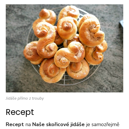
Jidáše přímo z trouby
Recept
Recept
na
Naše skořicové jidáše
je samozřejmě