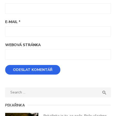
E-MAIL
*
WEBOVÁ STRÁNKA
Search
SEA

for:
PEKAŘINKA
Pekařinka je ta, co peče. Peče všechno,