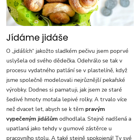
Jídáme jidáše
O „jidáších“ jakožto sladkém pečivu jsem poprvé
uslyšela od svého dědečka. Odehrálo se tak v
procesu vydatného patlání se v plastelíně, když
jsme společně modelovali nejrůznější pekařské
výrobky. Dodnes si pamatuji, jak jsem ze staré
šedivé hmoty motala lepivé rolky. A trvalo více
než dvacet let, abych se k těm
pravým
vypečeným jidášům
odhodlala. Stejně nadšená a
upatlaná jako tehdy v gumové zástěrce u
pracovního stolu. A také stejně spokojená! Ty své