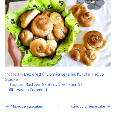
Posted in
Bez ořechů
,
Domácí pekárna
,
Kynuté
,
Pečivo
,
Sladké
Tagged
Máslové
,
Skořicové
,
Velikonoční
on
Leave a Comment
comment
Naše
skořicové
Navigace
jidáše
Mrkvové cupcakes
Kávový cheesecake