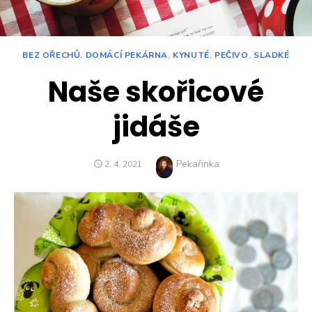
BEZ OŘECHŮ
,
DOMÁCÍ PEKÁRNA
,
KYNUTÉ
,
PEČIVO
,
SLADKÉ
Naše skořicové
jidáše
Author
Pekařinka
POSTED
2. 4. 2021
ON