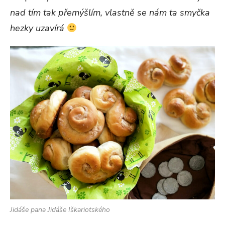
nad tím tak přemýšlím, vlastně se nám ta smyčka
hezky uzavírá
Jidáše pana Jidáše Iškariotského