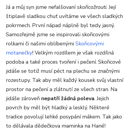
Já a můj syn jsme nefalšovaní
skořicožrouti
. Její
štiplavě sladkou chuť uvítáme ve všech sladkých
pokrmech. První nápad náplně byl tedy jasný.
Samozřejmě jsme se inspirovali skořicovými
rolkami či našimi oblíbenými
Skořicovými
motanečky
! Velkým rozdílem je však rozdílná
podoba a také proces tvoření i pečení. Skořicové
jidáše se totiž musí péct na plechu se značnými
rozestupy. Tak aby měl každý kousek svůj vlastní
prostor na pečení a zlátnutí ze všech stran. Na
jidáše zároveň
nepatří žádná poleva
. Jejich
povrch by měl být hladký a lesklý. Některé
tradice povolují lehké posypání mákem. Tak jako
to dělávala dědečkova maminka na Hané!