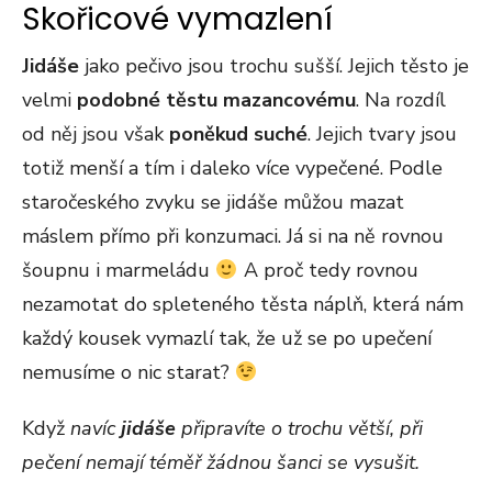
Skořicové vymazlení
Jidáše
jako pečivo jsou trochu sušší. Jejich těsto je
velmi
podobné těstu mazancovému
. Na rozdíl
od něj jsou však
poněkud suché
. Jejich tvary jsou
totiž menší a tím i daleko více vypečené. Podle
staročeského zvyku se jidáše můžou mazat
máslem přímo při konzumaci. Já si na ně rovnou
šoupnu i marmeládu
A proč tedy rovnou
nezamotat do spleteného těsta náplň, která nám
každý kousek vymazlí tak, že už se po upečení
nemusíme o nic starat?
Když
navíc
jidáše
připravíte o trochu větší, při
pečení nemají téměř žádnou šanci se vysušit.