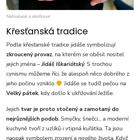
Nafoukané a skořicové
Křesťanská tradice
Podle křesťanské tradice jidáše symbolizují
zkroucený provaz
, na kterém se oběsil nositel
jejich jména –
Jidáš Iškariótský
. S trochou
cynismu můžeme říci, že alespoň něco dobrého z
jeho počinu vzniklo
Jidáše se tudíž pečou na
Velký pátek
, kdy došlo k ukřižování Ježíše.
Jejich
tvar je proto stočený a zamotaný do
nejrůznějších podob
. Smyčky, šnečci… a moderní
kuchyně tvoří z uzlíků i vtipná kuřátka. Ta jsou
naopak symbolem zrození a nového života.
Když