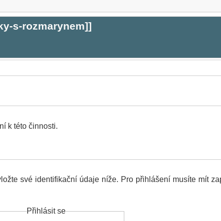
ky-s-rozmarynem
]]
 k této činnosti.
ožte své identifikační údaje níže. Pro přihlášení musíte mít z
Přihlásit se