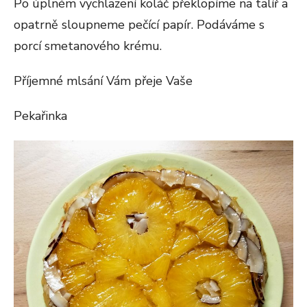
Po úplném vychlazení koláč překlopíme na talíř a
opatrně sloupneme pečící papír. Podáváme s
porcí smetanového krému.
Příjemné mlsání Vám přeje Vaše
Pekařinka