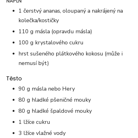
NÁPLŇ
1 čerstvý ananas, oloupaný a nakrájený na
kolečka/kostičky
110 g másla (opravdu másla)
100 g krystalového cukru
hrst sušeného plátkového kokosu (může i
nemusí být)
Těsto
90 g másla nebo Hery
80 g hladké pšeničné mouky
80 g hladké špaldové mouky
1 lžíce cukru
3 lžíce vlažné vody