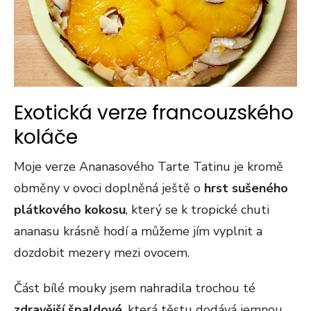
Exotická verze francouzského
koláče
Moje verze Ananasového Tarte Tatinu je kromě
obměny v ovoci doplněná ještě o
hrst sušeného
plátkového kokosu
, který se k tropické chuti
ananasu krásně hodí a můžeme jím vyplnit a
dozdobit mezery mezi ovocem.
Část bílé mouky jsem nahradila trochou té
zdravější špaldové
, která těstu dodává jemnou