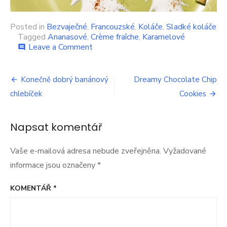
Posted in
Bezvaječné
,
Francouzské
,
Koláče
,
Sladké koláče
Tagged
Ananasové
,
Crème fraîche
,
Karamelové
on
Leave a Comment
comment
Ananasový
Tarte
Navigace
Tatin
Konečně dobrý banánový
Dreamy Chocolate Chip
pro
chlebíček
Cookies
příspěvek
Napsat komentář
Vaše e-mailová adresa nebude zveřejněna.
Vyžadované
informace jsou označeny
*
KOMENTÁŘ
*