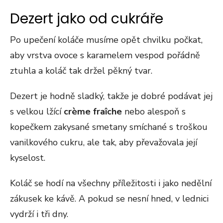
Dezert jako od cukráře
Po upečení koláče musíme opět chvilku počkat,
aby vrstva ovoce s karamelem vespod pořádně
ztuhla a koláč tak držel pěkný tvar.
Dezert je hodně sladký, takže je dobré podávat jej
s velkou lžící
crème fraîche
nebo alespoň s
kopečkem zakysané smetany smíchané s troškou
vanilkového cukru, ale tak, aby převažovala její
kyselost.
Koláč se hodí na všechny příležitosti i jako nedělní
zákusek ke kávě. A pokud se nesní hned, v lednici
vydrží i tři dny.