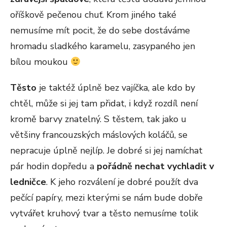
oříškově pečenou chuť. Krom jiného také
nemusíme mít pocit, že do sebe dostáváme
hromadu sladkého karamelu, zasypaného jen
bílou moukou
Těsto
je taktéž úplně bez vajíčka, ale kdo by
chtěl, může si jej tam přidat, i když rozdíl není
kromě barvy znatelný. S těstem, tak jako u
většiny francouzských máslových koláčů, se
nepracuje úplně nejlíp. Je dobré si jej namíchat
pár hodin dopředu a
pořádně nechat vychladit v
ledničce
. K jeho rozválení je dobré použít dva
pečící papíry, mezi kterými se nám bude dobře
vytvářet kruhový tvar a těsto nemusíme tolik