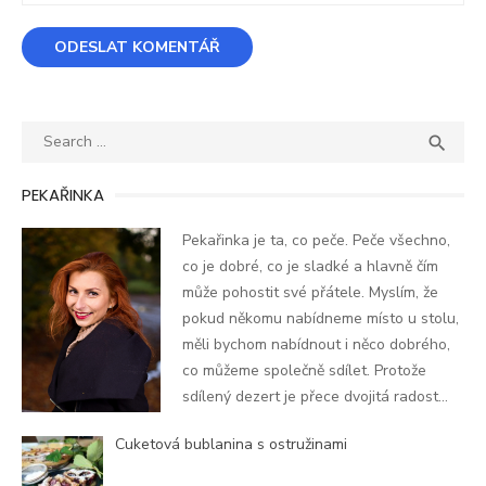
Search
SEA

for:
PEKAŘINKA
Pekařinka je ta, co peče. Peče všechno,
co je dobré, co je sladké a hlavně čím
může pohostit své přátele. Myslím, že
pokud někomu nabídneme místo u stolu,
měli bychom nabídnout i něco dobrého,
co můžeme společně sdílet. Protože
sdílený dezert je přece dvojitá radost...
Cuketová bublanina s ostružinami