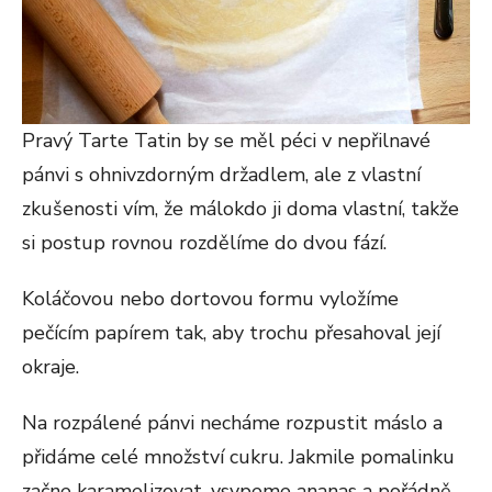
Pravý Tarte Tatin by se měl péci v nepřilnavé
pánvi s ohnivzdorným držadlem, ale z vlastní
zkušenosti vím, že málokdo ji doma vlastní, takže
si postup rovnou rozdělíme do dvou fází.
Koláčovou nebo dortovou formu vyložíme
pečícím papírem tak, aby trochu přesahoval její
okraje.
Na rozpálené pánvi necháme rozpustit máslo a
přidáme celé množství cukru. Jakmile pomalinku
začne karamelizovat, vsypeme ananas a pořádně