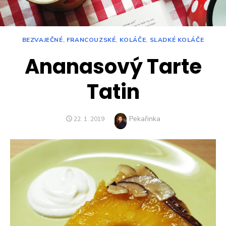
BEZVAJEČNÉ
,
FRANCOUZSKÉ
,
KOLÁČE
,
SLADKÉ KOLÁČE
Ananasový Tarte
Tatin
Author
Pekařinka
POSTED
22. 1. 2019
ON